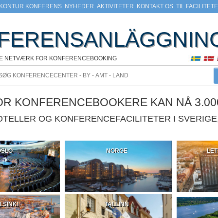
KONTUR KONFERENS
NYHEDER
AKTIVITETER
KONTAKT OS
TIL FACILITET
FERENSANLÄGGNIN
KE NETVÆRK FOR KONFERENCEBOOKING
VOR KONFERENCEBOOKERE KAN NÅ 3.00
HOTELLER OG KONFERENCEFACILITETER I SVERIG
OSLO
NORGE
LET
LSINKI
TALLINN