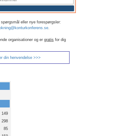
er, spørgsmål eller nye forespørgsler:
okning@konturkonferens.se
.
ende organisationer og er
gratis
for dig
er din henvendelse >>>
149
298
85