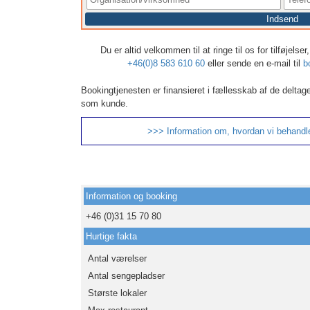
Indsend
Du er altid velkommen til at ringe til os for tilføjels
+46(0)8 583 610 60
eller sende en e-mail til
b
Bookingtjenesten er finansieret i fællesskab af de deltag
som kunde.
>>> Information om, hvordan vi behandl
Information og booking
+46 (0)31 15 70 80
Hurtige fakta
Antal værelser
Antal sengepladser
Største lokaler