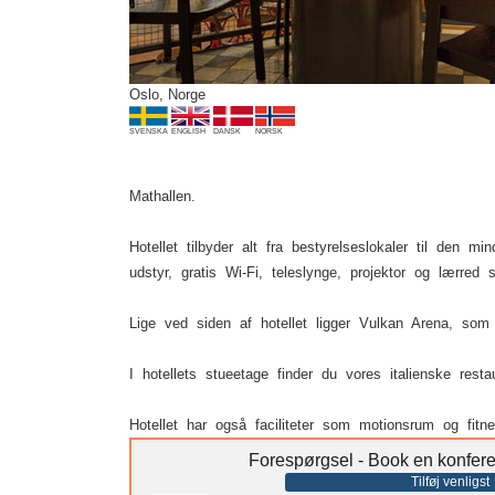
Oslo, Norge
SVENSKA
ENGLISH
DANSK
NORSK
Mathallen.
Hotellet tilbyder alt fra bestyrelseslokaler til den m
udstyr, gratis Wi-Fi, teleslynge, projektor og lærred 
Lige ved siden af hotellet ligger Vulkan Arena, som e
I hotellets stueetage finder du vores italienske rest
Hotellet har også faciliteter som motionsrum og fit
Forespørgsel - Book en konfer
Tilføj venligst