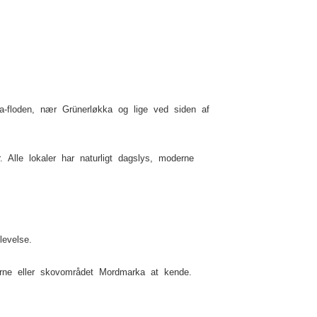
va-floden, nær Grünerløkka og lige ved siden af
r. Alle lokaler har naturligt dagslys, moderne
levelse.
serne eller skovområdet Mordmarka at kende.