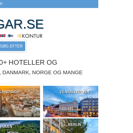
ER
GAR.SE
SØG EFTER
0+ HOTELLER OG
E, DANMARK, NORGE OG MANGE
LAND RIGA
VILNIUS LITAUEN
BERLIN
POLEN