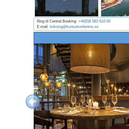
Ring til Central Booking:
+46(0)8 583 610 60
E-mail:
bokning@konturkonferens.se
Previous