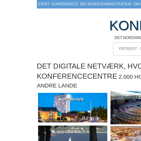
START
KONFERENCE
DELTAGERADMINISTRATION
OM 
KON
DET NORDIS
DET DIGITALE NETVÆRK, H
KONFERENCECENTRE
2.000 
ANDRE LANDE
KØPENHAVN
DANMARK
HE