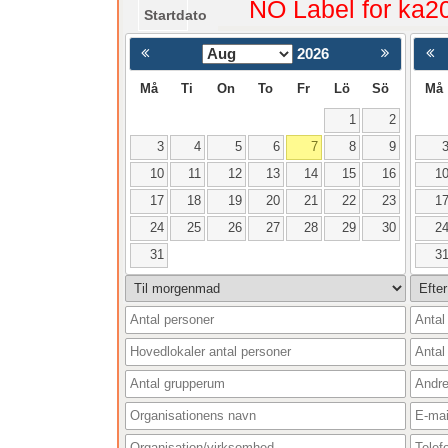
NO Label for ka2
Startdato
2026
< Föregående
Må
Ti
On
To
Fr
Lö
Sö
Må
1
2
3
4
5
6
7
8
9
10
11
12
13
14
15
16
1
17
18
19
20
21
22
23
1
24
25
26
27
28
29
30
2
31
3