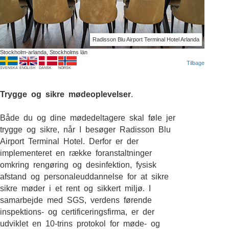
Radisson Blu Airport Terminal Hotel Arlanda
Stockholm-arlanda, Stockholms län
Tilbage
SVENSKA
ENGLISH
DANSK
NORSK
Trygge og sikre mødeoplevelser
.
Både du og dine mødedeltagere skal føle jer
trygge og sikre, når I besøger Radisson Blu
Airport Terminal Hotel. Derfor er der
implementeret en række foranstaltninger
omkring rengøring og desinfektion, fysisk
afstand og personaleuddannelse for at sikre
sikre møder i et rent og sikkert miljø. I
samarbejde med SGS, verdens førende
inspektions- og certificeringsfirma, er der
udviklet en 10-trins protokol for møde- og