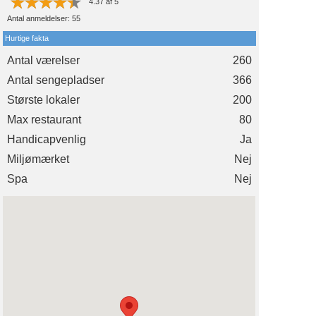
4.37
af
5
Antal anmeldelser:
55
Hurtige fakta
Antal værelser
260
Antal sengepladser
366
Største lokaler
200
Max restaurant
80
Handicapvenlig
Ja
Miljømærket
Nej
Spa
Nej