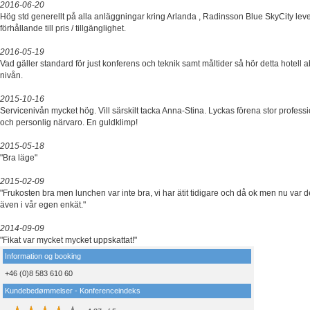
2016-06-20
Hög std generellt på alla anläggningar kring Arlanda , Radinsson Blue SkyCity lever
förhållande till pris / tillgänglighet.
2016-05-19
Vad gäller standard för just konferens och teknik samt måltider så hör detta hotell a
nivån.
2015-10-16
Servicenivån mycket hög. Vill särskilt tacka Anna-Stina. Lyckas förena stor profess
och personlig närvaro. En guldklimp!
2015-05-18
"Bra läge"
2015-02-09
"Frukosten bra men lunchen var inte bra, vi har ätit tidigare och då ok men nu var 
även i vår egen enkät."
2014-09-09
"Fikat var mycket mycket uppskattat!"
Information og booking
+46 (0)8 583 610 60
Kundebedømmelser - Konferenceindeks