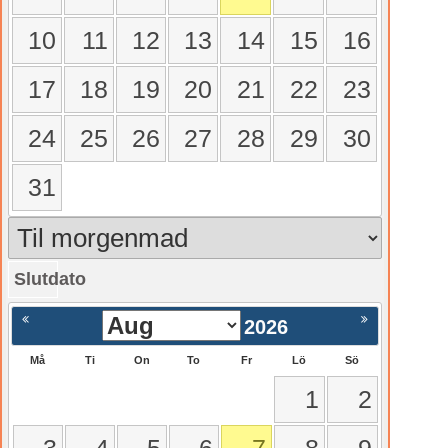
10
11
12
13
14
15
16
17
18
19
20
21
22
23
24
25
26
27
28
29
30
31
Slutdato
gående
Nästa >
2026
Må
Ti
On
To
Fr
Lö
Sö
1
2