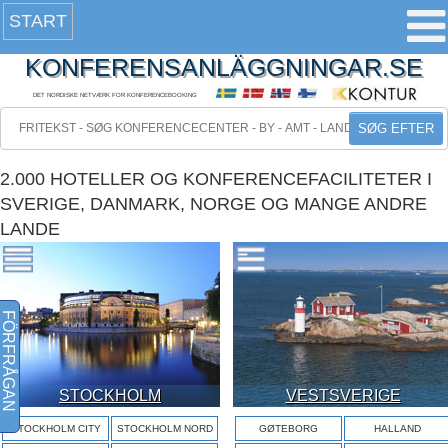
START
KONFERENSANLÄGGNINGAR.SE
DET NORDISKE NETVÆRK FOR KONFERENCEBOOKING
SØG EFTER
2.000 HOTELLER OG KONFERENCEFACILITETER I
SVERIGE, DANMARK, NORGE OG MANGE ANDRE
LANDE
FÖRFRÅGAN
STOCKHOLM
VESTSVERIGE
STOCKHOLM CITY
STOCKHOLM NORD
GØTEBORG
HALLAND