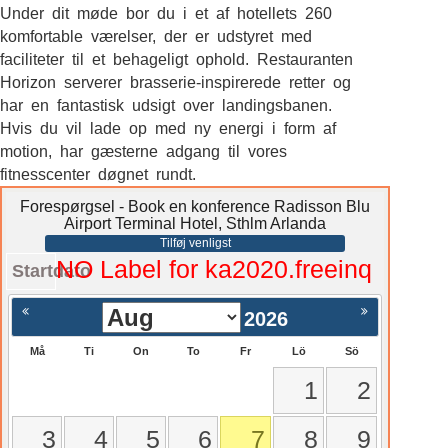
Under dit møde bor du i et af hotellets 260
komfortable værelser, der er udstyret med
faciliteter til et behageligt ophold. Restauranten
Horizon serverer brasserie-inspirerede retter og
har en fantastisk udsigt over landingsbanen.
Hvis du vil lade op med ny energi i form af
motion, har gæsterne adgang til vores
fitnesscenter døgnet rundt.
Forespørgsel - Book en konference Radisson Blu
Airport Terminal Hotel, Sthlm Arlanda
Tilføj venligst
NO Label for ka2020.freeinq
Startdato
2026
Må
Ti
On
To
Fr
Lö
Sö
1
2
3
4
5
6
7
8
9