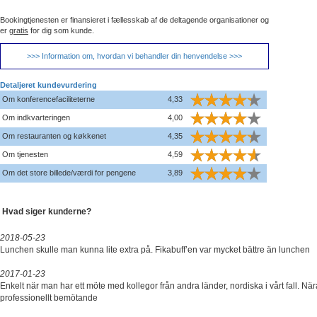
Bookingtjenesten er finansieret i fællesskab af de deltagende organisationer og
er
gratis
for dig som kunde.
>>> Information om, hvordan vi behandler din henvendelse >>>
Detaljeret kundevurdering
Om konferencefaciliteterne
4,33
Om indkvarteringen
4,00
Om restauranten og køkkenet
4,35
Om tjenesten
4,59
Om det store billede/værdi for pengene
3,89
Hvad siger kunderne?
2018-05-23
Lunchen skulle man kunna lite extra på. Fikabuff’en var mycket bättre än lunchen
2017-01-23
Enkelt när man har ett möte med kollegor från andra länder, nordiska i vårt fall. När
professionellt bemötande