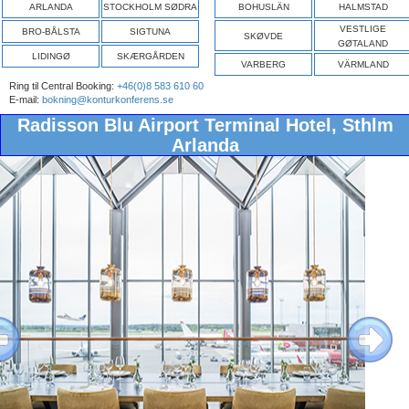
ARLANDA
STOCKHOLM SØDRA
BOHUSLÄN
HALMSTAD
VESTLIGE
BRO-BÅLSTA
SIGTUNA
SKØVDE
GØTALAND
LIDINGØ
SKÆRGÅRDEN
VARBERG
VÄRMLAND
Ring til Central Booking:
+46(0)8 583 610 60
E-mail:
bokning@konturkonferens.se
Radisson Blu Airport Terminal Hotel, Sthlm
Arlanda
ous
Next