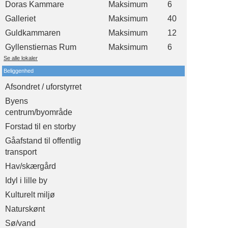
Doras Kammare
Maksimum
6
Galleriet
Maksimum
40
Guldkammaren
Maksimum
12
Gyllenstiernas Rum
Maksimum
6
Se alle lokaler
Beliggenhed
Afsondret / uforstyrret
Byens
centrum/byområde
Forstad til en storby
Gåafstand til offentlig
transport
Hav/skærgård
Idyl i lille by
Kulturelt miljø
Naturskønt
Sø/vand