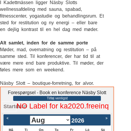
I Kadettmässen ligger Näsby Slotts
wellnessafdeling med sauna, spabad,
fitnesscenter, yogastudie og behandlingsrum. Et
sted for restitution og ny energi – eller bare
en dejlig kontrast til en hel dag med møder.
Alt samlet, inden for de samme porte
Møder, mad, overnatning og restitution – på
samme sted. Til konferencer, der har tid til at
være mere end bare produktive. Til møder, der
føles mere som en weekend.
Näsby Slott – boutique-forretning, for alvor.
Forespørgsel - Book en konference Näsby Slott
Tilføj venligst
NO Label for ka2020.freeinq
Startdato
2026
Må
Ti
On
To
Fr
Lö
Sö