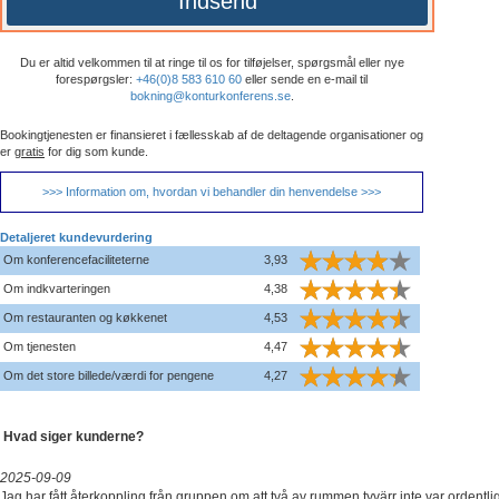
Indsend
Du er altid velkommen til at ringe til os for tilføjelser, spørgsmål eller nye
forespørgsler:
+46(0)8 583 610 60
eller sende en e-mail til
bokning@konturkonferens.se
.
Bookingtjenesten er finansieret i fællesskab af de deltagende organisationer og
er
gratis
for dig som kunde.
>>> Information om, hvordan vi behandler din henvendelse >>>
Detaljeret kundevurdering
Om konferencefaciliteterne
3,93
Om indkvarteringen
4,38
Om restauranten og køkkenet
4,53
Om tjenesten
4,47
Om det store billede/værdi for pengene
4,27
Hvad siger kunderne?
2025-09-09
Jag har fått återkoppling från gruppen om att två av rummen tyvärr inte var ordentli