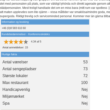
det med personalen på plats, som var väldigt lyhörda och direkt agerade genom att ly
städpersonalen. Mest troligt handlade det om en miss bara (mitt rum var spotless :)
att maten upplevdes som lite ojämn – vissa måltider var smaklösa/mindre goda, m
supergoda. Riktigt trevlig och serviceminded personal. Kommer mer än gärna tillba
Information og booking
+46 (0)8 583 610 60
Kundebedømmelser - Konferenceindeks
4.34
af
5
Antal anmeldelser:
15
Hurtige fakta
Antal værelser
53
Antal sengepladser
73
Største lokaler
72
Max restaurant
100
Handicapvenlig
Nej
Miljømærket
Nej
Spa
Nej