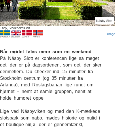
Näsby Slott
Täby, Stockholms län
Tilbage
SVENSKA
ENGLISH
DANSK
NORSK
Når mødet føles mere som en weekend.
På Näsby Slott er konferencen lige så meget
det, der er på dagsordenen, som det, der sker
derimellem. Du checker ind 15 minutter fra
Stockholm centrum (og 35 minutter fra
Arlanda), med Roslagsbanan lige rundt om
hjørnet – nemt at samle gruppen, nemt at
holde humøret oppe.
Lige ved Näsbyviken og med den K-mærkede
slotspark som nabo, mødes historie og nutid i
et boutique-miljø, der er gennemtænkt,