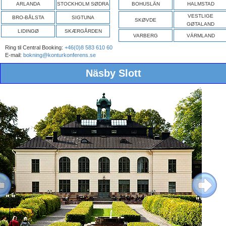
ARLANDA
STOCKHOLM SØDRA
BOHUSLÄN
HALMSTAD
VESTLIGE
BRO-BÅLSTA
SIGTUNA
SKØVDE
GØTALAND
LIDINGØ
SKÆRGÅRDEN
VARBERG
VÄRMLAND
Ring til Central Booking:
+46(0)8 583 610 60
E-mail:
bokning@konturkonferens.se
Näsby Slott
ous
Next