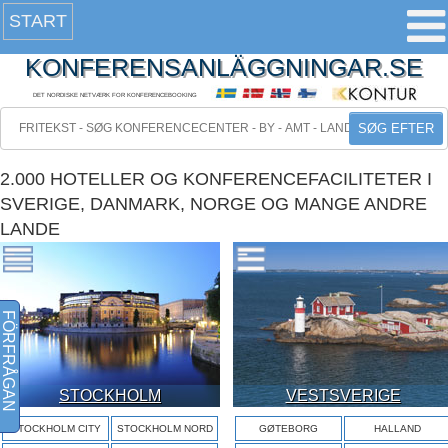
START
KONFERENSANLÄGGNINGAR.SE
DET NORDISKE NETVÆRK FOR KONFERENCEBOOKING
SØG EFTER
2.000 HOTELLER OG KONFERENCEFACILITETER I
SVERIGE, DANMARK, NORGE OG MANGE ANDRE
LANDE
FÖRFRÅGAN
STOCKHOLM
VESTSVERIGE
STOCKHOLM CITY
STOCKHOLM NORD
GØTEBORG
HALLAND