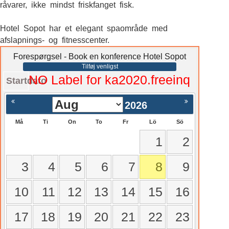
råvarer, ikke mindst friskfanget fisk.
Hotel Sopot har et elegant spaområde med
afslapnings- og fitnesscenter.
Forespørgsel - Book en konference Hotel Sopot
Tilføj venligst
NO Label for ka2020.freeinq
Startdato
2026
Må
Ti
On
To
Fr
Lö
Sö
1
2
3
4
5
6
7
8
9
10
11
12
13
14
15
16
17
18
19
20
21
22
23