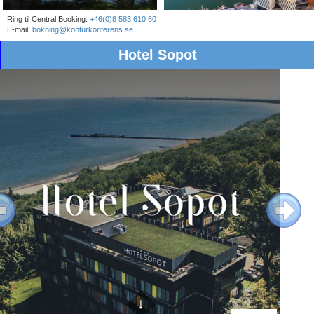
Ring til Central Booking:
+46(0)8 583 610 60
E-mail:
bokning@konturkonferens.se
Hotel Sopot
ous
Next