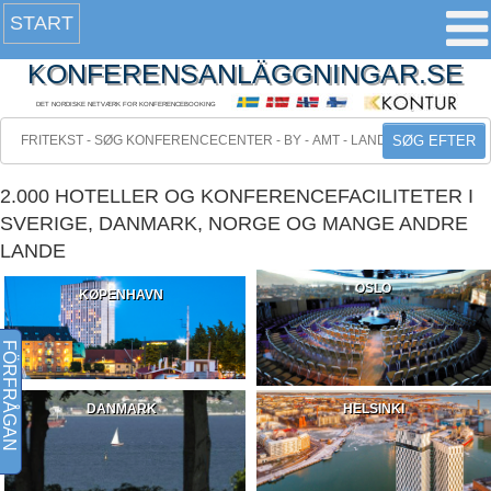
START
KONFERENSANLÄGGNINGAR.SE
DET NORDISKE NETVÆRK FOR KONFERENCEBOOKING
SØG EFTER
2.000 HOTELLER OG KONFERENCEFACILITETER I
SVERIGE, DANMARK, NORGE OG MANGE ANDRE
LANDE
OSLO
KØPENHAVN
FÖRFRÅGAN
DANMARK
HELSINKI