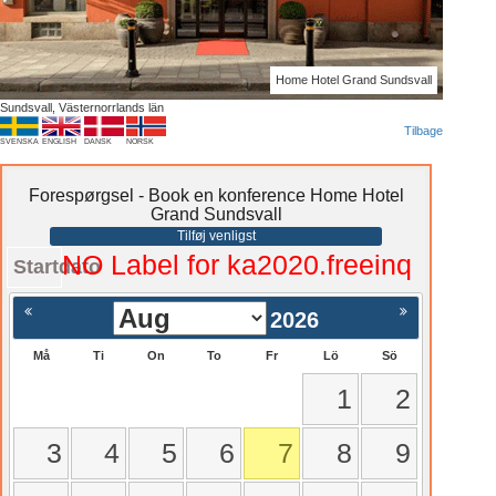
Home Hotel Grand Sundsvall
Sundsvall, Västernorrlands län
Tilbage
SVENSKA
ENGLISH
DANSK
NORSK
Forespørgsel - Book en konference Home Hotel
Grand Sundsvall
Tilføj venligst
NO Label for ka2020.freeinq
Startdato
2026
Må
Ti
On
To
Fr
Lö
Sö
1
2
3
4
5
6
7
8
9