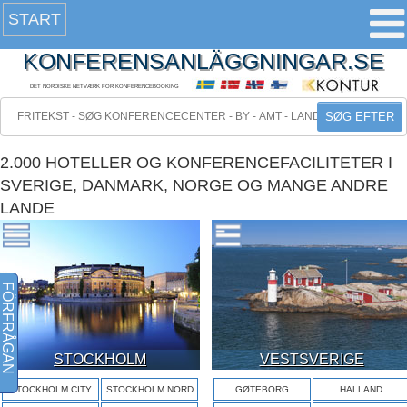
START
KONFERENSANLÄGGNINGAR.SE
DET NORDISKE NETVÆRK FOR KONFERENCEBOOKING
SØG EFTER
2.000 HOTELLER OG KONFERENCEFACILITETER I
SVERIGE, DANMARK, NORGE OG MANGE ANDRE
LANDE
FÖRFRÅGAN
STOCKHOLM
VESTSVERIGE
STOCKHOLM CITY
STOCKHOLM NORD
GØTEBORG
HALLAND