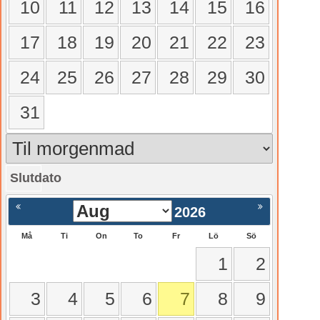
10
11
12
13
14
15
16
17
18
19
20
21
22
23
24
25
26
27
28
29
30
31
Slutdato
gående
Nästa >
2026
Må
Ti
On
To
Fr
Lö
Sö
1
2
3
4
5
6
7
8
9