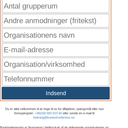
Indsend
Du er altid velkommen til at ringe til os for tilføjelser, spørgsmål eller nye
forespørgsler:
+46(0)8 583 610 60
eller sende en e-mail til
bokning@konturkonferens.se
.
Bookingtjenesten er finansieret i fællesskab af de deltagende organisationer og