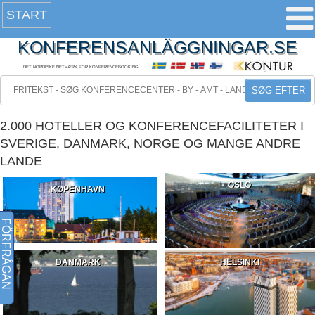
START
KONFERENSANLÄGGNINGAR.SE
DET NORDISKE NETVÆRK FOR KONFERENCEBOOKING
SØG EFTER
2.000 HOTELLER OG KONFERENCEFACILITETER I
SVERIGE, DANMARK, NORGE OG MANGE ANDRE
LANDE
OSLO
KØPENHAVN
FÖRFRÅGAN
DANMARK
HELSINKI