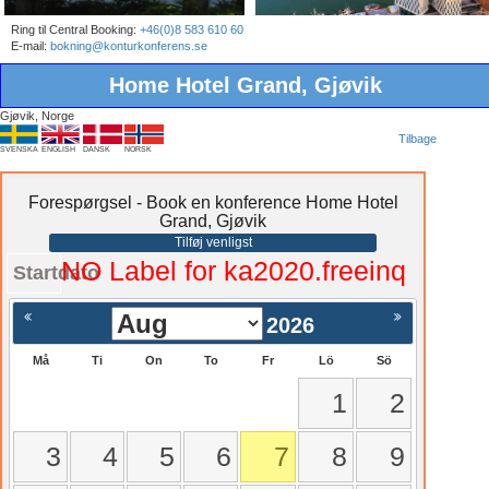
Ring til Central Booking:
+46(0)8 583 610 60
E-mail:
bokning@konturkonferens.se
Home Hotel Grand, Gjøvik
Gjøvik, Norge
Tilbage
SVENSKA
ENGLISH
DANSK
NORSK
Forespørgsel - Book en konference Home Hotel
Grand, Gjøvik
Tilføj venligst
NO Label for ka2020.freeinq
Startdato
2026
Må
Ti
On
To
Fr
Lö
Sö
1
2
3
4
5
6
7
8
9