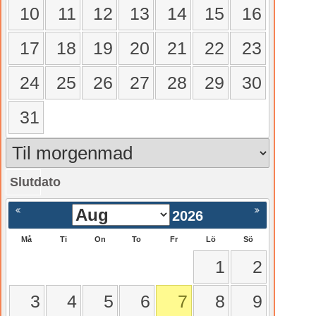
10
11
12
13
14
15
16
17
18
19
20
21
22
23
24
25
26
27
28
29
30
31
Slutdato
gående
Nästa >
2026
Må
Ti
On
To
Fr
Lö
Sö
1
2
3
4
5
6
7
8
9