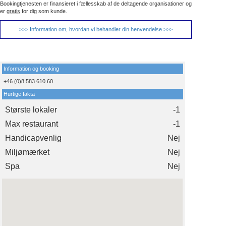
Bookingtjenesten er finansieret i fællesskab af de deltagende organisationer og
er
gratis
for dig som kunde.
>>> Information om, hvordan vi behandler din henvendelse >>>
Information og booking
+46 (0)8 583 610 60
Hurtige fakta
Største lokaler
-1
Max restaurant
-1
Handicapvenlig
Nej
Miljømærket
Nej
Spa
Nej