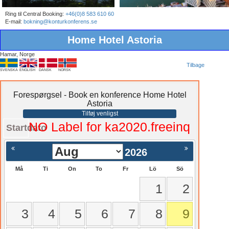
Ring til Central Booking:
+46(0)8 583 610 60
E-mail:
bokning@konturkonferens.se
Home Hotel Astoria
Hamar, Norge
Tilbage
SVENSKA
ENGLISH
DANSK
NORSK
Forespørgsel - Book en konference Home Hotel
Astoria
Tilføj venligst
NO Label for ka2020.freeinq
Startdato
2026
Må
Ti
On
To
Fr
Lö
Sö
1
2
3
4
5
6
7
8
9