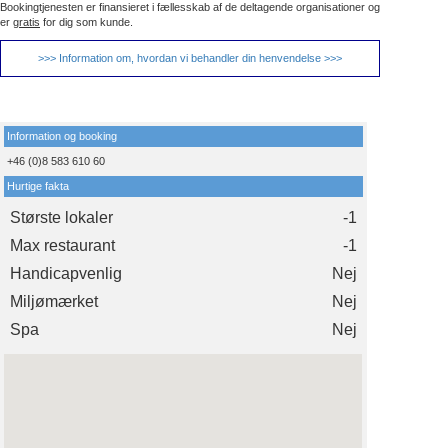
Bookingtjenesten er finansieret i fællesskab af de deltagende organisationer og
er
gratis
for dig som kunde.
>>> Information om, hvordan vi behandler din henvendelse >>>
Information og booking
+46 (0)8 583 610 60
Hurtige fakta
Største lokaler
-1
Max restaurant
-1
Handicapvenlig
Nej
Miljømærket
Nej
Spa
Nej