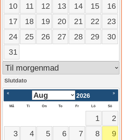
10
11
12
13
14
15
16
17
18
19
20
21
22
23
24
25
26
27
28
29
30
31
Slutdato
gående
Nästa >
2026
Må
Ti
On
To
Fr
Lö
Sö
1
2
3
4
5
6
7
8
9