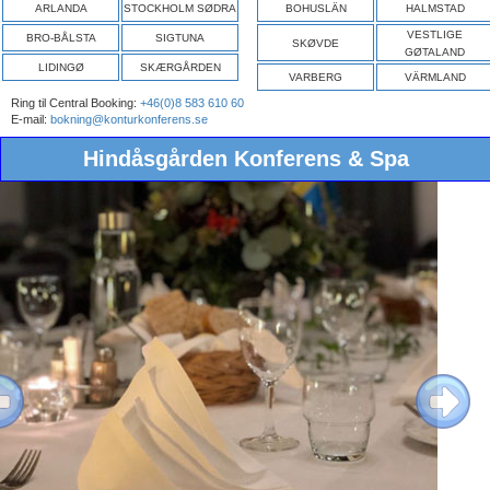
ARLANDA
STOCKHOLM SØDRA
BOHUSLÄN
HALMSTAD
VESTLIGE
BRO-BÅLSTA
SIGTUNA
SKØVDE
GØTALAND
LIDINGØ
SKÆRGÅRDEN
VARBERG
VÄRMLAND
Ring til Central Booking:
+46(0)8 583 610 60
E-mail:
bokning@konturkonferens.se
Hindåsgården Konferens & Spa
ous
Next