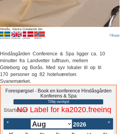
Hindås, Västra Götalands län
Tilbage
SVENSKA
ENGLISH
DANSK
NORSK
Hindåsgården Conference & Spa ligger ca. 10
minutter fra Landvetter lufthavn, mellem
Göteborg og Borås. Med syv lokaler til op til
170 personer og 82 hotelværelser.
Svanemærket.
Forespørgsel - Book en konference Hindåsgården
Konferens & Spa
Tilføj venligst
NO Label for ka2020.freeinq
Startdato
2026