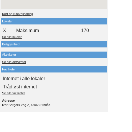
Kort og rutevejledning
Lokaler
X
Maksimum
170
Se alle lokaler
Beliggenhed
Aktiviteter
Se alle aktiviteter
Faciliteter
Internet i alle lokaler
Trådløst internet
Se alle faciliteter
Adresse
Ivar Bergers väg 2, 43063 Hindås