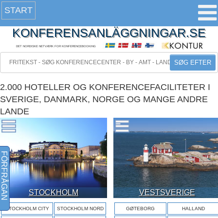
START
KONFERENSANLÄGGNINGAR.SE
DET NORDISKE NETVÆRK FOR KONFERENCEBOOKING
SØG EFTER
2.000 HOTELLER OG KONFERENCEFACILITETER I
SVERIGE, DANMARK, NORGE OG MANGE ANDRE
LANDE
FÖRFRÅGAN
STOCKHOLM
VESTSVERIGE
STOCKHOLM CITY
STOCKHOLM NORD
GØTEBORG
HALLAND