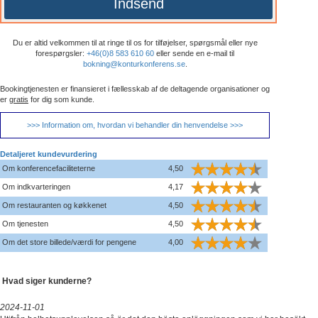
Indsend
Du er altid velkommen til at ringe til os for tilføjelser, spørgsmål eller nye
forespørgsler:
+46(0)8 583 610 60
eller sende en e-mail til
bokning@konturkonferens.se
.
Bookingtjenesten er finansieret i fællesskab af de deltagende organisationer og
er
gratis
for dig som kunde.
>>> Information om, hvordan vi behandler din henvendelse >>>
Detaljeret kundevurdering
Om konferencefaciliteterne
4,50
Om indkvarteringen
4,17
Om restauranten og køkkenet
4,50
Om tjenesten
4,50
Om det store billede/værdi for pengene
4,00
Hvad siger kunderne?
2024-11-01