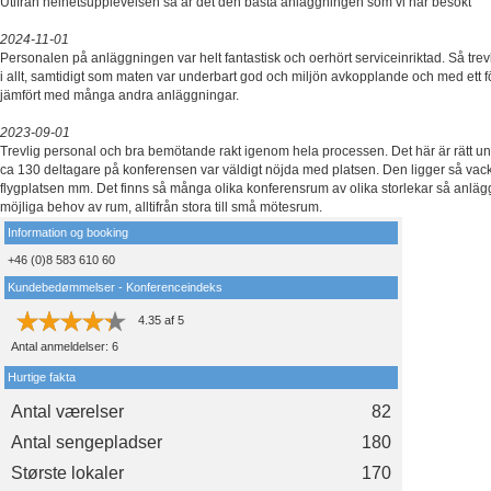
Utifrån helhetsupplevelsen så är det den bästa anläggningen som vi har besökt
2024-11-01
Personalen på anläggningen var helt fantastisk och oerhört serviceinriktad. Så tre
i allt, samtidigt som maten var underbart god och miljön avkopplande och med ett f
jämfört med många andra anläggningar.
2023-09-01
Trevlig personal och bra bemötande rakt igenom hela processen. Det här är rätt u
ca 130 deltagare på konferensen var väldigt nöjda med platsen. Den ligger så vack
flygplatsen mm. Det finns så många olika konferensrum av olika storlekar så anlägg
möjliga behov av rum, alltifrån stora till små mötesrum.
Information og booking
+46 (0)8 583 610 60
Kundebedømmelser - Konferenceindeks
4.35
af
5
Antal anmeldelser:
6
Hurtige fakta
Antal værelser
82
Antal sengepladser
180
Største lokaler
170