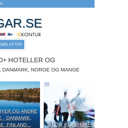
ER
GAR.SE
SØG EFTER
0+ HOTELLER OG
E, DANMARK, NORGE OG MANGE
BYER OG ANDRE
E - DANMARK,
STOR KONFERENCE
, FINLAND...