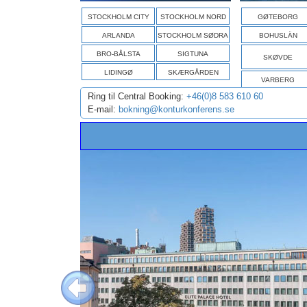
STOCKHOLM CITY
STOCKHOLM NORD
GØTEBORG
ARLANDA
STOCKHOLM SØDRA
BOHUSLÄN
BRO-BÅLSTA
SIGTUNA
SKØVDE
LIDINGØ
SKÆRGÅRDEN
VARBERG
Ring til Central Booking:
+46(0)8 583 610 60
E-mail:
bokning@konturkonferens.se