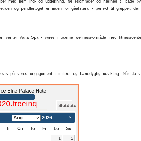
rupper med nem ind- og udtjekning, fællesområder og nærhed til både bye
troen og pendlertoget er inden for gåafstand - perfekt til grupper, der 
yen venter Vana Spa - vores moderne wellness-område med fitnesscenter
 bevis på vores engagement i miljøet og bæredygtig udvikling. Når du 
ce Elite Palace Hotel
020.freeinq
Slutdato
2026
Nästa >
Ti
On
To
Fr
Lö
Sö
1
2