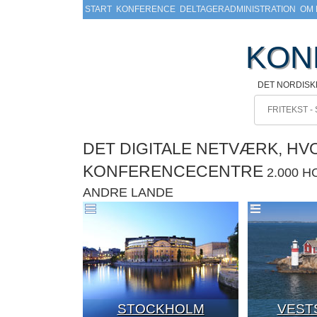
START
KONFERENCE
DELTAGERADMINISTRATION
OM 
KON
DET NORDIS
DET DIGITALE NETVÆRK, H
KONFERENCECENTRE
2.000 
ANDRE LANDE
STOCKHOLM
VEST