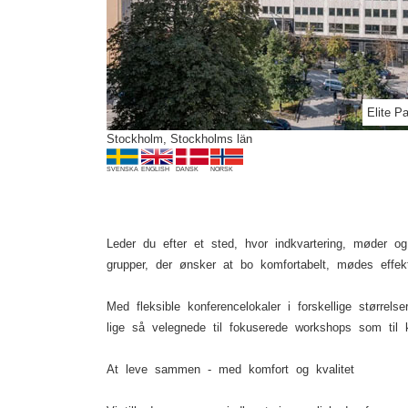
Previous
en & Vanadissalen
Elite P
Stockholm, Stockholms län
SVENSKA
ENGLISH
DANSK
NORSK
Leder du efter et sted, hvor indkvartering, møder o
grupper, der ønsker at bo komfortabelt, mødes effe
Med fleksible konferencelokaler i forskellige størrels
lige så velegnede til fokuserede workshops som til kr
At leve sammen - med komfort og kvalitet