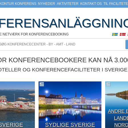
KONTUR KONFERENS
NYHEDER
AKTIVITETER
KONTAKT OS
TIL FACILITET
FERENSANLÄGGNIN
KE NETVÆRK FOR KONFERENCEBOOKING
VOR KONFERENCEBOOKERE KAN NÅ 3.00
HOTELLER OG KONFERENCEFACILITETER I SVERIG
ANDRE 
LAND
SVERIGE
SYDLIGE SVERIGE
NORGE