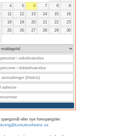
3
4
5
6
7
8
9
0
11
12
13
14
15
16
7
18
19
20
21
22
23
4
25
26
27
28
29
30
1
er, spørgsmål eller nye forespørgsler:
okning@konturkonferens.se
.