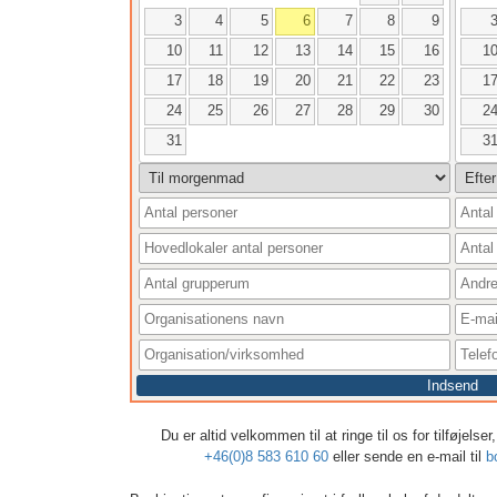
3
4
5
6
7
8
9
10
11
12
13
14
15
16
1
17
18
19
20
21
22
23
1
24
25
26
27
28
29
30
2
31
3
Indsend
Du er altid velkommen til at ringe til os for tilføjels
+46(0)8 583 610 60
eller sende en e-mail til
b