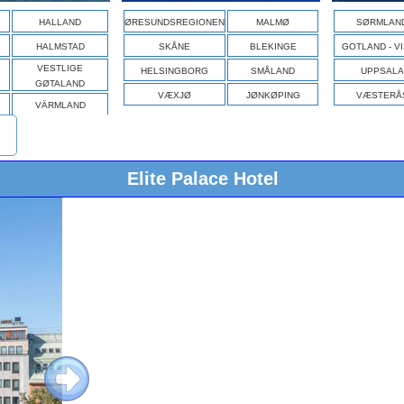
HALLAND
ØRESUNDSREGIONEN
MALMØ
SØRMLAN
HALMSTAD
SKÅNE
BLEKINGE
GOTLAND - V
VESTLIGE
HELSINGBORG
SMÅLAND
UPPSALA
GØTALAND
VÆXJØ
JØNKØPING
VÆSTERÅ
VÄRMLAND
Elite Palace Hotel