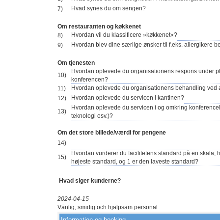
Hvad synes du om sengen?
7)
Om restauranten og køkkenet
Hvordan vil du klassificere »køkkenet«?
8)
Hvordan blev dine særlige ønsker til f.eks. allergikere 
9)
Om tjenesten
Hvordan oplevede du organisationens respons under p
10)
konferencen?
Hvordan oplevede du organisationens behandling ved
11)
Hvordan oplevede du servicen i kantinen?
12)
Hvordan oplevede du servicen i og omkring konferencel
13)
teknologi osv.)?
Om det store billede/værdi for pengene
14)
Hvordan vurderer du facilitetens standard på en skala, 
15)
højeste standard, og 1 er den laveste standard?
Hvad siger kunderne?
2024-04-15
Vänlig, smidig och hjälpsam personal
Information og booking