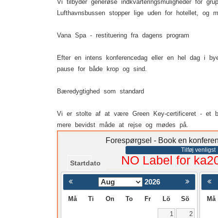
Vi tilbyder generøse indkvarteringsmuligheder for g
Lufthavnsbussen stopper lige uden for hotellet, og me
Vana Spa - restituering fra dagens program
Efter en intens konferencedag eller en hel dag i b
pause for både krop og sind.
Bæredygtighed som standard
Vi er stolte af at være Green Key-certificeret - et
mere bevidst måde at rejse og mødes på.
Forespørgsel - Book en konferen
Tilføj venligst
NO Label for ka2
Startdato
2026
< Föregående
Må
Ti
On
To
Fr
Lö
Sö
Må
1
2