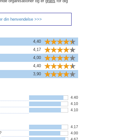
ende organisationer og er
gratis
for dig
er din henvendelse >>>
4,40
4,17
4,00
4,40
3,90
4.40
4.10
4.10
4.17
?
4.00
?
4.67