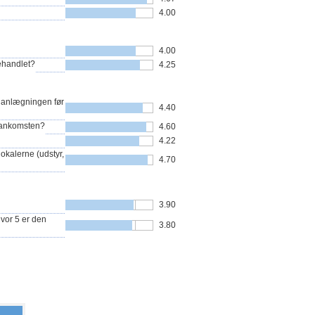
4.00
4.00
behandlet?
4.25
lanlægningen før
4.40
 ankomsten?
4.60
4.22
okalerne (udstyr,
4.70
3.90
hvor 5 er den
3.80