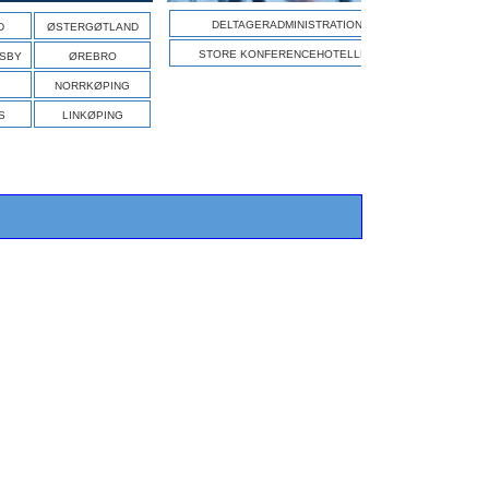
DELTAGERADMINISTRATION
D
ØSTERGØTLAND
STORE KONFERENCEHOTELLER
ISBY
ØREBRO
NORRKØPING
S
LINKØPING