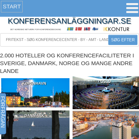
START
KONFERENSANLÄGGNINGAR.SE
DET NORDISKE NETVÆRK FOR KONFERENCEBOOKING
SØG EFTER
2.000 HOTELLER OG KONFERENCEFACILITETER I
SVERIGE, DANMARK, NORGE OG MANGE ANDRE
LANDE
OSLO
KØPENHAVN
FÖRFRÅGAN
DANMARK
HELSINKI