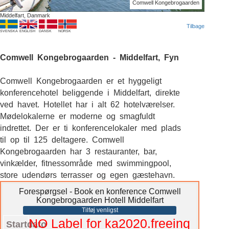
Comwell Kongebrogaarden
Middelfart, Danmark
Tilbage
SVENSKA
ENGLISH
DANSK
NORSK
Comwell Kongebrogaarden - Middelfart, Fyn
Comwell Kongebrogaarden er et hyggeligt
konferencehotel beliggende i Middelfart, direkte
ved havet. Hotellet har i alt 62 hotelværelser.
Mødelokalerne er moderne og smagfuldt
indrettet. Der er ti konferencelokaler med plads
til op til 125 deltagere. Comwell
Kongebrogaarden har 3 restauranter, bar,
vinkælder, fitnessområde med swimmingpool,
store udendørs terrasser og egen gæstehavn.
Forespørgsel - Book en konference Comwell
Kongebrogaarden Hotell Middelfart
Tilføj venligst
NO Label for ka2020.freeinq
Startdato