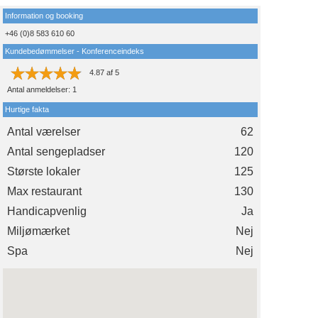
Information og booking
+46 (0)8 583 610 60
Kundebedømmelser - Konferenceindeks
4.87
af
5
Antal anmeldelser:
1
Hurtige fakta
Antal værelser
62
Antal sengepladser
120
Største lokaler
125
Max restaurant
130
Handicapvenlig
Ja
Miljømærket
Nej
Spa
Nej