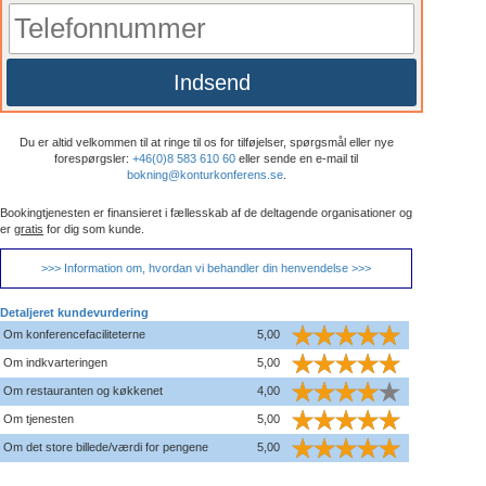
Indsend
Du er altid velkommen til at ringe til os for tilføjelser, spørgsmål eller nye
forespørgsler:
+46(0)8 583 610 60
eller sende en e-mail til
bokning@konturkonferens.se
.
Bookingtjenesten er finansieret i fællesskab af de deltagende organisationer og
er
gratis
for dig som kunde.
>>> Information om, hvordan vi behandler din henvendelse >>>
Detaljeret kundevurdering
Om konferencefaciliteterne
5,00
Om indkvarteringen
5,00
Om restauranten og køkkenet
4,00
Om tjenesten
5,00
Om det store billede/værdi for pengene
5,00