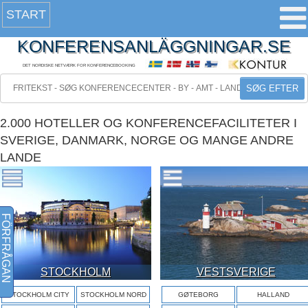
START
KONFERENSANLÄGGNINGAR.SE
DET NORDISKE NETVÆRK FOR KONFERENCEBOOKING
SØG EFTER
2.000 HOTELLER OG KONFERENCEFACILITETER I
SVERIGE, DANMARK, NORGE OG MANGE ANDRE
LANDE
FÖRFRÅGAN
STOCKHOLM
VESTSVERIGE
STOCKHOLM CITY
STOCKHOLM NORD
GØTEBORG
HALLAND