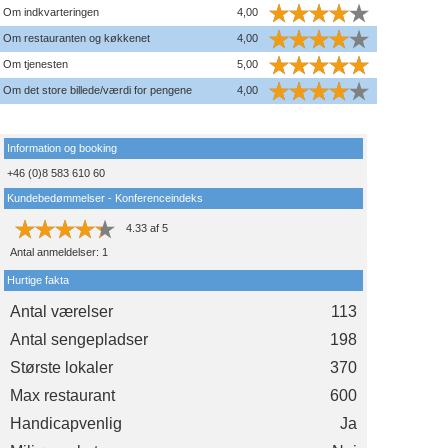
Om indkvarteringen
4,00
Om restauranten og køkkenet
4,00
Om tjenesten
5,00
Om det store billede/værdi for pengene
4,00
Information og booking
+46 (0)8 583 610 60
Kundebedømmelser - Konferenceindeks
4.33
af
5
Antal anmeldelser:
1
Hurtige fakta
Antal værelser
113
Antal sengepladser
198
Største lokaler
370
Max restaurant
600
Handicapvenlig
Ja