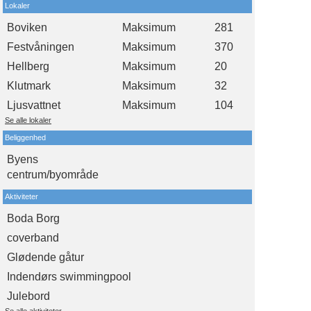
Lokaler
Boviken
Maksimum
281
Festvåningen
Maksimum
370
Hellberg
Maksimum
20
Klutmark
Maksimum
32
Ljusvattnet
Maksimum
104
Se alle lokaler
Beliggenhed
Byens
centrum/byområde
Aktiviteter
Boda Borg
coverband
Glødende gåtur
Indendørs swimmingpool
Julebord
Se alle aktiviteter