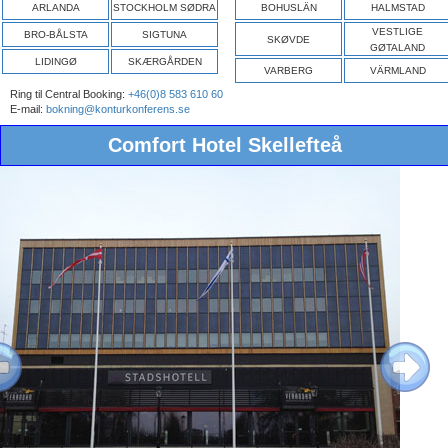
ARLANDA
STOCKHOLM SØDRA
BOHUSLÄN
HALMSTAD
VESTLIGE
BRO-BÅLSTA
SIGTUNA
SKØVDE
GØTALAND
LIDINGØ
SKÆRGÅRDEN
VARBERG
VÄRMLAND
Ring til Central Booking:
+46(0)8 583 610 60
E-mail:
bokning@konturkonferens.se
Comfort Hotel Skellefteå
ous
Next